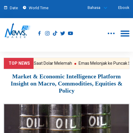
Bahasa
Ebook
Date
World Time
ali Menguat Saat Dolar Melemah
TOP NEWS
Emas Melonjak ke Puncak Sebulan
Market & Economic Intelligence Platform
Insight on Macro, Commodities, Equities &
Policy