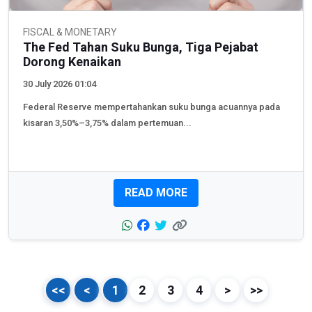
FISCAL & MONETARY
The Fed Tahan Suku Bunga, Tiga Pejabat
Dorong Kenaikan
30 July 2026 01:04
Federal Reserve mempertahankan suku bunga acuannya pada
kisaran 3,50%–3,75% dalam pertemuan...
READ MORE
<<
<
1
2
3
4
>
>>