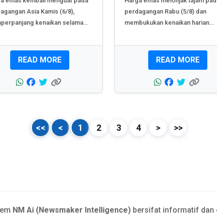
a emas kembali menguat pada
Harga emas melonjak tajam pad
agangan Asia Kamis (6/8),
perdagangan Rabu (5/8) dan
erpanjang kenaikan selama
membukukan kenaikan harian
t...
terbesar...
READ MORE
READ MORE
<<
<
1
2
3
4
>
>>
tem
NM Ai (Newsmaker Intelligence)
bersifat informatif dan