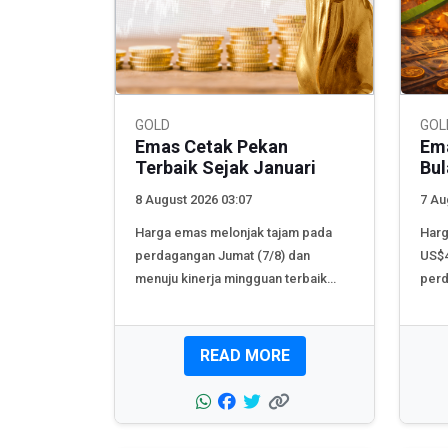
GOLD
GOL
Emas Cetak Pekan
Ema
Terbaik Sejak Januari
Bul
8 August 2026 03:07
7 Au
Harga emas melonjak tajam pada
Harg
perdagangan Jumat (7/8) dan
US$4
menuju kinerja mingguan terbaik
perd
sejak...
terti
READ MORE