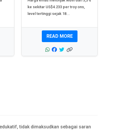
a
Harga emas melonjak lebih dari 3,5%
ke sekitar US$4.233 per troy ons,
level tertinggi sejak 18...
READ MORE
 edukatif, tidak dimaksudkan sebagai saran