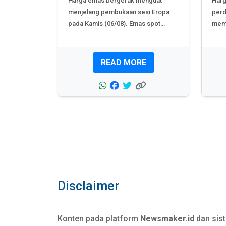
Harga emas bergerak menguat
Harg
menjelang pembukaan sesi Eropa
perd
pada Kamis (06/08). Emas spot
memp
diperdagangkan di sekitar...
empa
READ MORE
Disclaimer
Konten pada platform
Newsmaker.id
dan sis