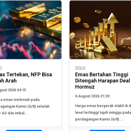
D
GOLD
s Tertekan, NFP Bisa
Emas Bertahan Tinggi
ah Arah
Ditengah Harapan Deal
Hormuz
gust 2026 04:15
6 August 2026 21:29
ga emas melemah pada
Harga emas bergerak stabil di 
agangan Kamis (6/8) setelah
level tertinggi tujuh minggu pad
r AS dan imbal...
perdagangan Kamis (6/8)....