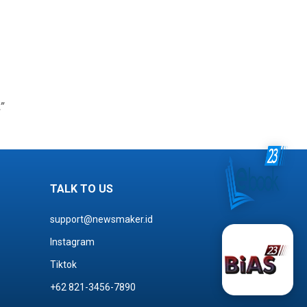
”
TALK TO US
support@newsmaker.id
Instagram
Tiktok
+62 821-3456-7890