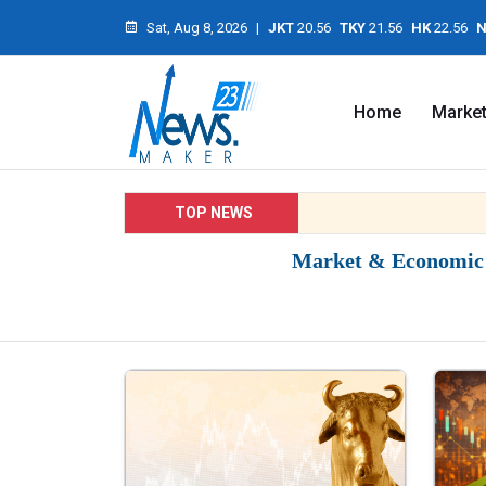
Sat, Aug 8, 2026
|
JKT
20.56
TKY
21.56
HK
22.56
N
Home
Marke
TOP NEWS
Market & Economic I