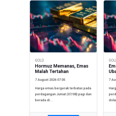
GOLD
GOL
Hormuz Memanas, Emas
Ema
Malah Tertahan
Ub
7 August 2026 07:05
7 Au
Harga emas bergerak terbatas pada
Har
perdagangan Jumat (07/08) pagi dan
perd
berada di...
dola