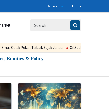
Bahasa
Ebook
Market
 Cetak Pekan Terbaik Sejak Januari
Oil Sedikit Turun Ditengah R
s, Equities & Policy