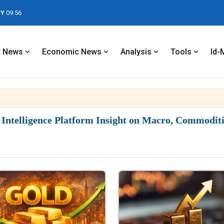
Y
09.56
t News
Economic News
Analysis
Tools
Id-
Emas
ntelligence Platform Insight on Macro, Commoditie