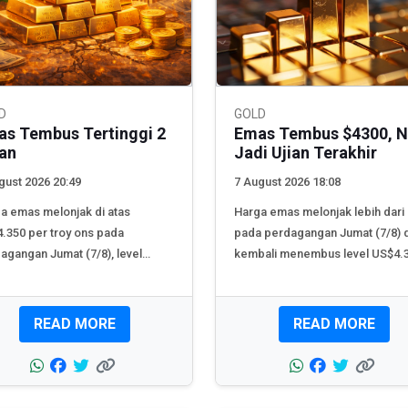
D
GOLD
s Tembus Tertinggi 2
Emas Tembus $4300, 
an
Jadi Ujian Terakhir
gust 2026 20:49
7 August 2026 18:08
a emas melonjak di atas
Harga emas melonjak lebih dari
.350 per troy ons pada
pada perdagangan Jumat (7/8) 
agangan Jumat (7/8), level
kembali menembus level US$4.3
nggi...
READ MORE
READ MORE