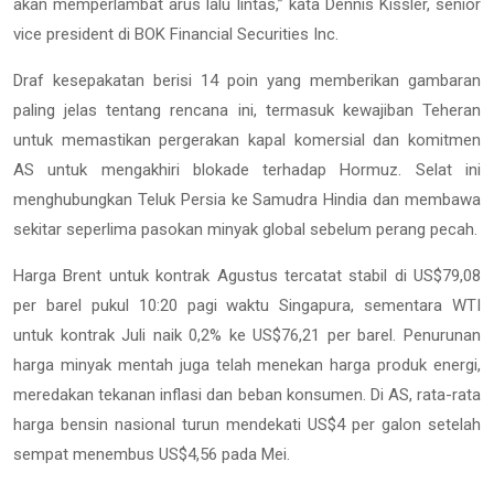
akan memperlambat arus lalu lintas,” kata Dennis Kissler, senior
vice president di BOK Financial Securities Inc.
Draf kesepakatan berisi 14 poin yang memberikan gambaran
paling jelas tentang rencana ini, termasuk kewajiban Teheran
untuk memastikan pergerakan kapal komersial dan komitmen
AS untuk mengakhiri blokade terhadap Hormuz. Selat ini
menghubungkan Teluk Persia ke Samudra Hindia dan membawa
sekitar seperlima pasokan minyak global sebelum perang pecah.
Harga Brent untuk kontrak Agustus tercatat stabil di US$79,08
per barel pukul 10:20 pagi waktu Singapura, sementara WTI
untuk kontrak Juli naik 0,2% ke US$76,21 per barel. Penurunan
harga minyak mentah juga telah menekan harga produk energi,
meredakan tekanan inflasi dan beban konsumen. Di AS, rata-rata
harga bensin nasional turun mendekati US$4 per galon setelah
sempat menembus US$4,56 pada Mei.