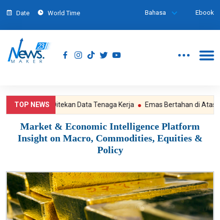
Bahasa
Ebook
Date
World Time
e Fed Mulai Ditekan Data Tenaga Kerja
TOP NEWS
Emas Bertahan di Atas US$4.
Market & Economic Intelligence Platform
Insight on Macro, Commodities, Equities &
Policy